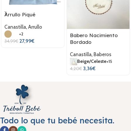
Arrullo Piqué
Canastilla
,
Arrullo
+2
Babero Nacimiento
27,99
€
34,99
€
Bordado
Canastilla
,
Baberos
Beige/Celeste
+15
3,36
€
4,20
€
Todo lo que tu bebé necesita.