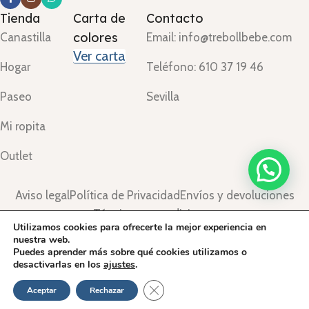
Tienda
Carta de
Contacto
colores
Canastilla
Email: info@trebollbebe.com
Ver carta
Hogar
Teléfono: 610 37 19 46
Paseo
Sevilla
Mi ropita
Outlet
Aviso legal
Política de Privacidad
Envíos y devoluciones
Términos y condiciones
Utilizamos cookies para ofrecerte la mejor experiencia en
©Treboll Bebé ™
2024.
nuestra web.
Puedes aprender más sobre qué cookies utilizamos o
desactivarlas en los
ajustes
.
Cerrar el banner de cookies RGPD
Aceptar
Rechazar
Tienda
Lista de deseos
Carrito
Mi cuenta