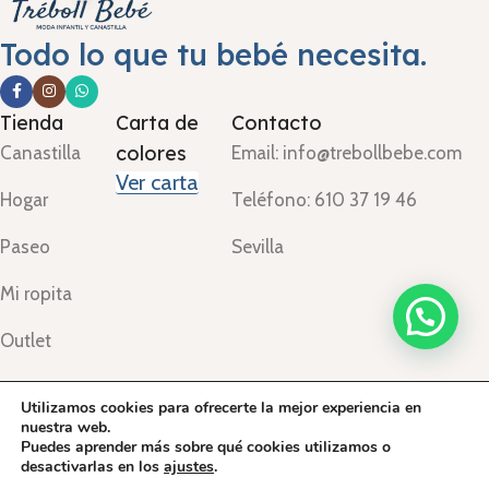
Todo lo que tu bebé necesita.
Tienda
Carta de
Contacto
colores
Canastilla
Email: info@trebollbebe.com
Ver carta
Hogar
Teléfono: 610 37 19 46
Paseo
Sevilla
Mi ropita
Outlet
Aviso legal
Política de Privacidad
Envíos y devoluciones
Utilizamos cookies para ofrecerte la mejor experiencia en
nuestra web.
Términos y condiciones
Puedes aprender más sobre qué cookies utilizamos o
©Treboll Bebé ™
2024.
desactivarlas en los
ajustes
.