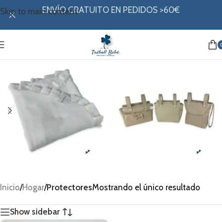
ENVÍO GRATUITO EN PEDIDOS >60€
Skip to main content
Arrullo
Bolsos
Inicio
/
Hogar
/
Protectores
Mostrando el único resultado
Show sidebar