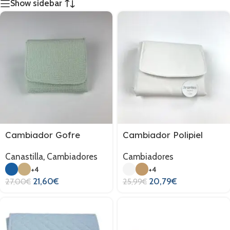
Show sidebar
Cambiador Gofre
Cambiador Polipiel
Canastilla
,
Cambiadores
Cambiadores
+4
+4
21,60
€
20,79
€
27,00
€
25,99
€