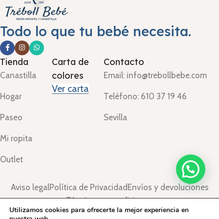
Todo lo que tu bebé necesita.
Tienda
Carta de
Contacto
colores
Canastilla
Email: info@trebollbebe.com
Ver carta
Hogar
Teléfono: 610 37 19 46
Paseo
Sevilla
Mi ropita
Outlet
Aviso legal
Política de Privacidad
Envíos y devoluciones
Términos y condiciones
Utilizamos cookies para ofrecerte la mejor experiencia en
©Treboll Bebé ™
2024.
nuestra web.