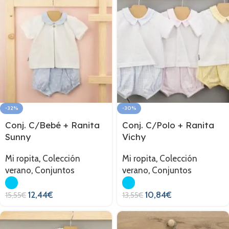
-32%
-30%
Conj. C/Bebé + Ranita
Conj. C/Polo + Ranita
Sunny
Vichy
Mi ropita
,
Colección
Mi ropita
,
Colección
verano
,
Conjuntos
verano
,
Conjuntos
12,44
€
10,84
€
15,55
€
13,55
€