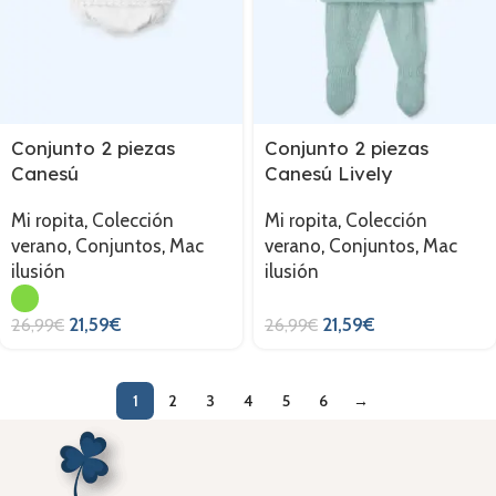
Conjunto 2 piezas
Conjunto 2 piezas
Canesú
Canesú Lively
Mi ropita
,
Colección
Mi ropita
,
Colección
verano
,
Conjuntos
,
Mac
verano
,
Conjuntos
,
Mac
ilusión
ilusión
21,59
€
21,59
€
26,99
€
26,99
€
1
2
3
4
5
6
→