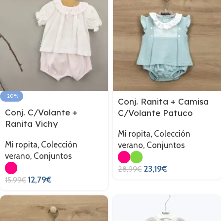
-20%
Conj. Ranita + Camisa
Conj. C/Volante +
C/Volante Patuco
Ranita Vichy
Mi ropita
,
Colección
Mi ropita
,
Colección
verano
,
Conjuntos
verano
,
Conjuntos
23,19
€
28,99
€
12,79
€
15,99
€