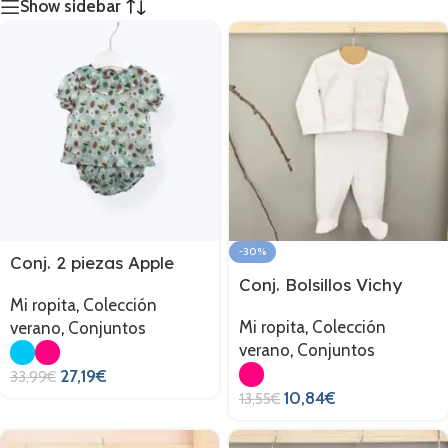
Show sidebar
-30%
Conj. 2 piezas Apple
Conj. Bolsillos Vichy
Mi ropita
,
Colección
Mi ropita
,
Colección
verano
,
Conjuntos
verano
,
Conjuntos
27,19
€
33,99
€
10,84
€
13,55
€