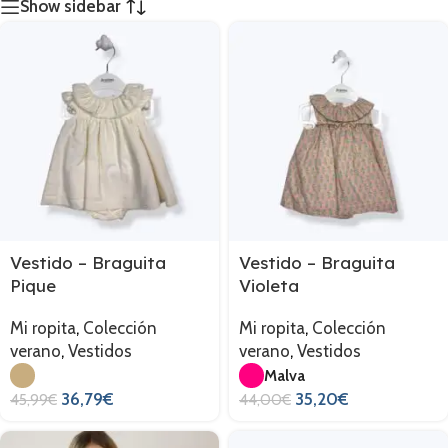
Show sidebar
Vestido – Braguita
Vestido – Braguita
Pique
Violeta
Mi ropita
,
Colección
Mi ropita
,
Colección
verano
,
Vestidos
verano
,
Vestidos
Malva
36,79
€
35,20
€
45,99
€
44,00
€