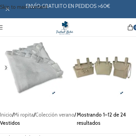
ENVÍO GRATUITO EN PEDIDOS >60€
Skip to main content
Arrullo
Bolsos
Inicio
/
Mi ropita
/
Colección verano
/
Mostrando 1–12 de 24
Vestidos
resultados