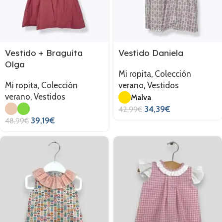
Vestido + Braguita
Vestido Daniela
Olga
Mi ropita
,
Colección
Mi ropita
,
Colección
verano
,
Vestidos
verano
,
Vestidos
Malva
34,39
€
42,99
€
39,19
€
48,99
€