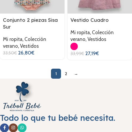
Conjunto 2 piezas Sisa
Vestido Cuadro
Sur
Mi ropita
,
Colección
Mi ropita
,
Colección
verano
,
Vestidos
verano
,
Vestidos
26,80
€
33,50
€
27,19
€
33,99
€
1
2
→
Todo lo que tu bebé necesita.