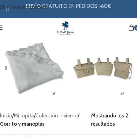
ENVÍO GRATUITO EN PEDIDOS >60€
Skip to main content
Arrullo
Bolsos
Inicio
/
Mi ropita
/
Colección invierno
/
Mostrando los 2
Gorrito y manoplas
resultados