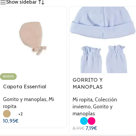
Show sidebar
NUEVO
GORRITO Y
Capota Essential
MANOPLAS
Gorrito y manoplas
,
Mi
Mi ropita
,
Colección
ropita
invierno
,
Gorrito y
manoplas
+2
10,95
€
7,19
€
8,99
€