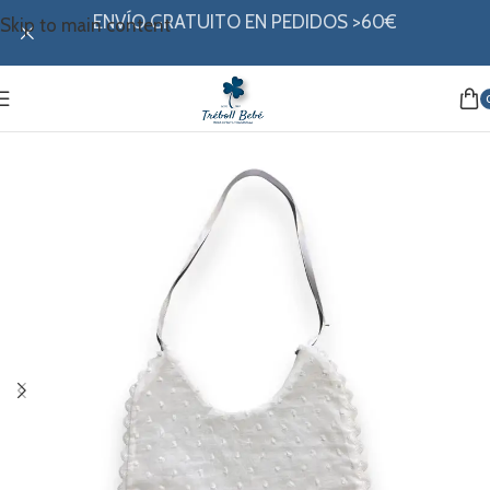
ENVÍO GRATUITO EN PEDIDOS >60€
Skip to main content
Inicio
/
Canastilla
/
Baberos