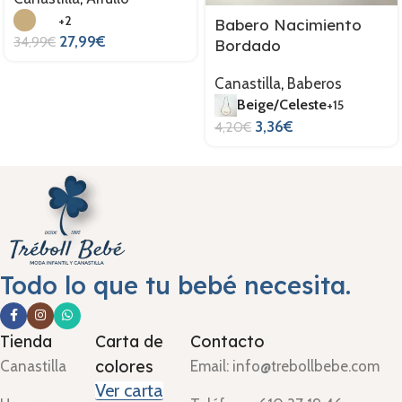
+2
Babero Nacimiento
27,99
€
34,99
€
Bordado
Canastilla
,
Baberos
Beige/Celeste
+15
3,36
€
4,20
€
Todo lo que tu bebé necesita.
Tienda
Carta de
Contacto
colores
Canastilla
Email: info@trebollbebe.com
Ver carta