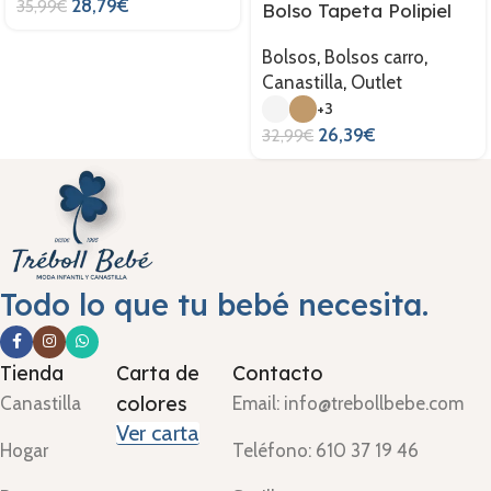
28,79
€
35,99
€
Bolso Tapeta Polipiel
Bolsos
,
Bolsos carro
,
Canastilla
,
Outlet
+3
26,39
€
32,99
€
Todo lo que tu bebé necesita.
Tienda
Carta de
Contacto
colores
Canastilla
Email: info@trebollbebe.com
Ver carta
Hogar
Teléfono: 610 37 19 46