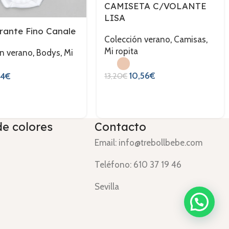
CAMISETA C/VOLANTE
LISA
rante Fino Canale
Colección verano
,
Camisas
,
Mi ropita
n verano
,
Bodys
,
Mi
10,56
€
64
€
13,20
€
de colores
Contacto
Email: info@trebollbebe.com
Teléfono: 610 37 19 46
Sevilla