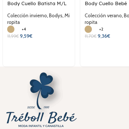
Body Cuello Batista M/L
Body Cuello Bebé
Colección invierno
,
Bodys
,
Mi
Colección verano
,
B
ropita
ropita
+4
+2
9,59
€
9,36
€
11,99
€
11,70
€