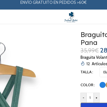
ENVÍO GRATUITO EN PEDIDOS >60€
te Tirantes Colección Pana
Braguit
Pana
28
35,99
€
Braguita Volan
12
Artículo
TALLA
COLOR
-
+