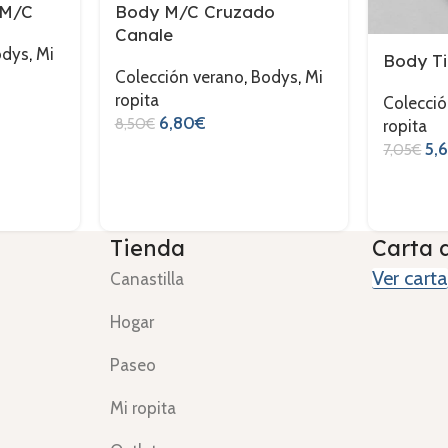
 M/C
Body M/C Cruzado
Canale
odys
,
Mi
Body Ti
Colección verano
,
Bodys
,
Mi
ropita
Colecció
6,80
€
8,50
€
ropita
5,
7,05
€
Tienda
Carta 
Ver carta
Canastilla
Hogar
Paseo
Mi ropita