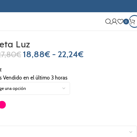
0
eta Luz
18,88
€
-
22,24
€
27,80
€
z
s Vendido en el último 3 horas