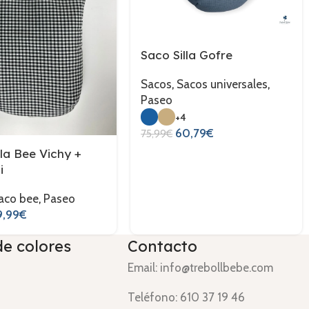
Saco Silla Gofre
Sacos
,
Sacos universales
,
Paseo
+4
60,79
€
75,99
€
lla Bee Vichy +
i
aco bee
,
Paseo
9,99
€
de colores
Contacto
Email: info@trebollbebe.com
Teléfono: 610 37 19 46