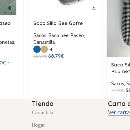
Paseo
Saco Silla Bee Gofre
Sacos
,
Saco bee
,
Paseo
,
onetas
,
Canastilla
+4
68,79
€
85,99
€
0
€
-
Saco Si
PLumet
Sacos
,
S
5
74,99
€
Tienda
Carta 
Ver carta
Canastilla
Hogar