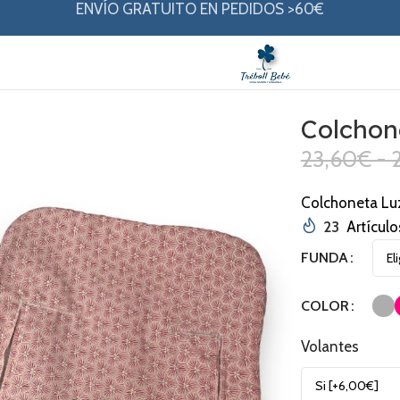
ENVÍO GRATUITO EN PEDIDOS >60€
Colchon
23,60
€
-
Colchoneta Lu
23
Artículo
FUNDA
COLOR
Volantes