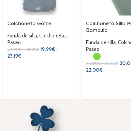
Colchoneta Gofre
Colchoneta Silla 
Bambula
Funda de silla
,
Colchonetas
,
Paseo
Funda de silla
,
Colch
19,99
€
-
Paseo
24,99
€
-
28,99
€
23,19
€
20,0
25,00
€
-
27,50
€
22,00
€