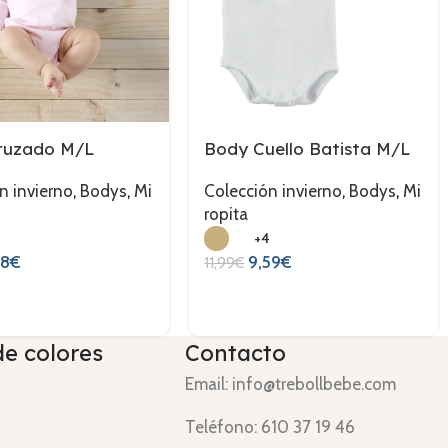
ruzado M/L
Body Cuello Batista M/L
n invierno
,
Bodys
,
Mi
Colección invierno
,
Bodys
,
Mi
ropita
2
+4
68
€
9,59
€
11,99
€
de colores
Contacto
Email: info@trebollbebe.com
Teléfono: 610 37 19 46