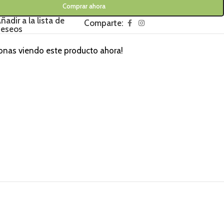
Comprar ahora
ñadir a la lista de
Comparte:
eseos
onas viendo este producto ahora!