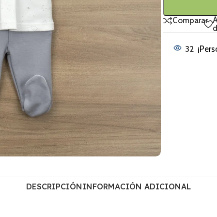
A
Comparar
d
32
¡Pers
DESCRIPCIÓN
INFORMACIÓN ADICIONAL