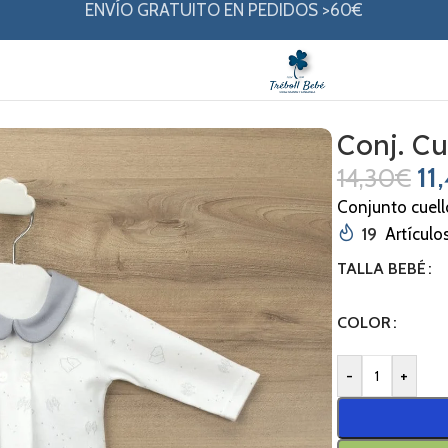
ENVÍO GRATUITO EN PEDIDOS >60€
Bebé Foresta
Conj. Cu
11
14,30
€
Conjunto cuel
19
Artículo
TALLA BEBÉ
COLOR
-
+