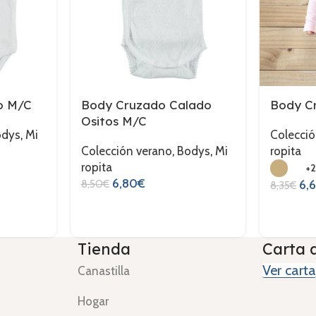
o M/C
Body Cruzado Calado
Body C
Ositos M/C
odys
,
Mi
Colecció
Colección verano
,
Bodys
,
Mi
ropita
ropita
+
6,80
€
8,50
€
6,
8,35
€
Tienda
Carta 
Ver carta
Canastilla
Hogar