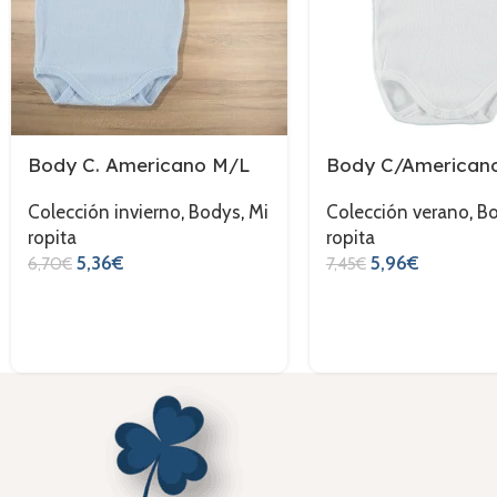
Body C. Americano M/L
Body C/American
Colección invierno
,
Bodys
,
Mi
Colección verano
,
B
ropita
ropita
5,36
€
5,96
€
6,70
€
7,45
€