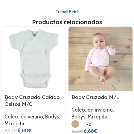
Treboll Bebé
Productos relacionados
Body Cruzado Calado
Body Cruzado M/L
Ositos M/C
Colección invierno
,
Colección verano
,
Bodys
,
Bodys
,
Mi ropita
Mi ropita
+2
6,80
€
8,50
€
6,68
€
8,35
€