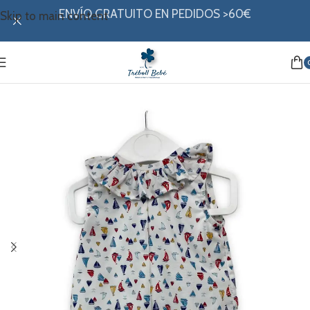
ENVÍO GRATUITO EN PEDIDOS >60€
Skip to main content
Inicio
/
Mi ropita
/
Colección verano
/
Conjuntos