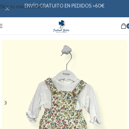
ENVÍO GRATUITO EN PEDIDOS >60€
Skip to main content
Inicio
/
Mi ropita
/
Colección invierno
/
Conjuntos