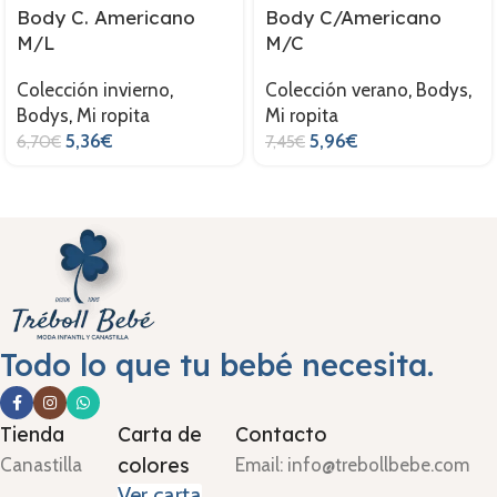
Body C. Americano
Body C/Americano
M/L
M/C
Colección invierno
,
Colección verano
,
Bodys
,
Bodys
,
Mi ropita
Mi ropita
5,36
€
5,96
€
6,70
€
7,45
€
Todo lo que tu bebé necesita.
Tienda
Carta de
Contacto
colores
Canastilla
Email: info@trebollbebe.com
Ver carta