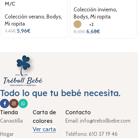
M/C
Colección invierno
,
Colección verano
,
Bodys
,
Bodys
,
Mi ropita
Mi ropita
+2
5,96
€
7,45
€
6,68
€
8,35
€
Todo lo que tu bebé necesita.
Tienda
Carta de
Contacto
colores
Canastilla
Email: info@trebollbebe.com
Ver carta
Hogar
Teléfono: 610 37 19 46