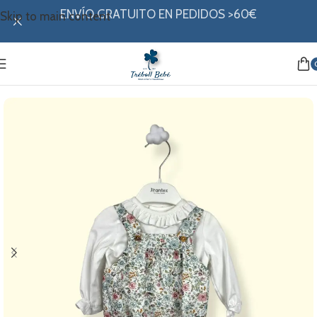
ENVÍO GRATUITO EN PEDIDOS >60€
Skip to main content
Inicio
/
Mi ropita
/
Colección invierno
/
Conjuntos