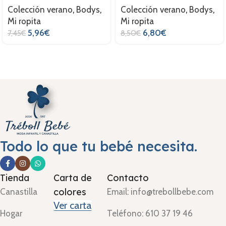
Colección verano
,
Bodys
,
Colección verano
,
Bodys
,
Mi ropita
Mi ropita
5,96
€
6,80
€
7,45
€
8,50
€
Todo lo que tu bebé necesita.
Tienda
Carta de
Contacto
colores
Canastilla
Email: info@trebollbebe.com
Ver carta
Hogar
Teléfono: 610 37 19 46