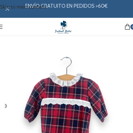
ENVÍO GRATUITO EN PEDIDOS >60€
Skip to main content
Inicio
/
Mi ropita
/
Colección invierno
/
Peleles