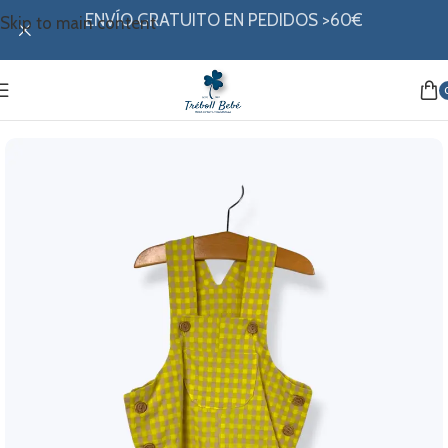
ENVÍO GRATUITO EN PEDIDOS >60€
Skip to main content
Inicio
/
Mi ropita
/
Colección verano
/
Ranitas y petos