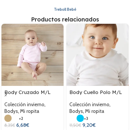
Treboll Bebé
Productos relacionados
Body Cruzado M/L
Body Cuello Polo M/L
Colección invierno
,
Colección invierno
,
Bodys
,
Mi ropita
Bodys
,
Mi ropita
+2
+3
6,68
€
9,20
€
8,35
€
11,50
€