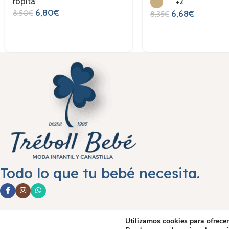
ropita
+2
6,80
€
8,50
€
6,68
€
8,35
€
Todo lo que tu bebé necesita.
Aviso leg
Utilizamos cookies para ofrecer