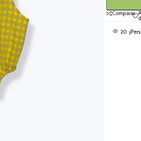
A
Comparar
d
20
¡Per