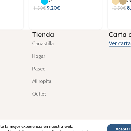
+3
+
9,20
€
8
11,50
€
10,50
€
Tienda
Carta 
Ver carta
Canastilla
Hogar
Paseo
Mi ropita
Outlet
al
Política de Privacidad
Envíos y devoluciones
Términos y co
te la mejor experiencia en nuestra web.
Aceptar