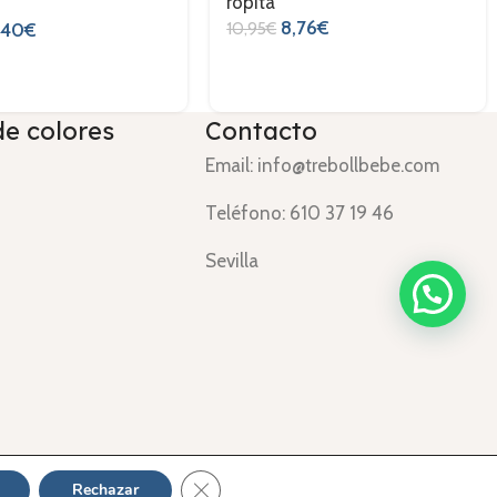
ropita
3
8,76
€
10,95
€
,40
€
de colores
Contacto
Email: info@trebollbebe.com
Teléfono: 610 37 19 46
Sevilla
ndiciones
Cerrar el banner de cookies RGPD
Rechazar