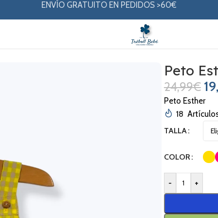
ENVÍO GRATUITO EN PEDIDOS >60€
er
Peto Es
19
24,99
€
Peto Esther
18
Artículo
TALLA
COLOR
-
+