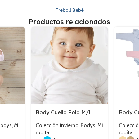
Treboll Bebé
Productos relacionados
L
Body Cuello Polo M/L
Body Cu
Bodys
,
Mi
Colección invierno
,
Bodys
,
Mi
Colecció
ropita
ropita