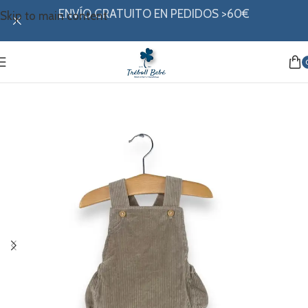
ENVÍO GRATUITO EN PEDIDOS >60€
Skip to main content
Inicio
/
Mi ropita
/
Colección invierno
/
Ranita y Petos