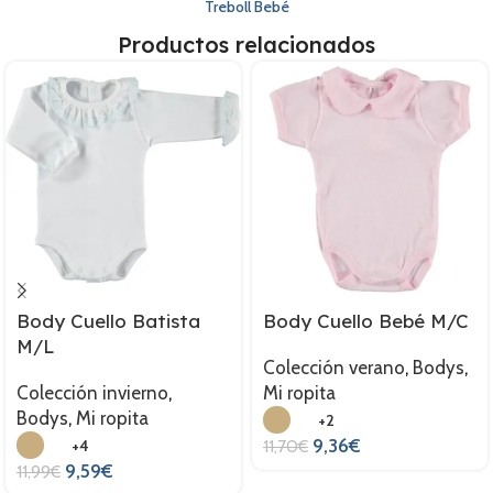
Treboll Bebé
Productos relacionados
Body Cuello Batista
Body Cuello Bebé M/C
M/L
Colección verano
,
Bodys
,
Colección invierno
,
Mi ropita
Bodys
,
Mi ropita
+2
9,36
€
+4
11,70
€
9,59
€
11,99
€