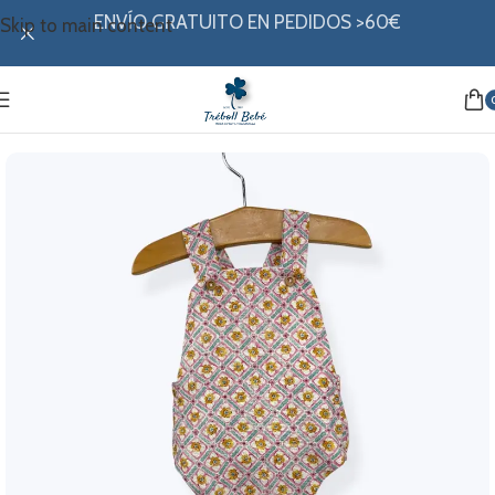
ENVÍO GRATUITO EN PEDIDOS >60€
Skip to main content
Inicio
/
Mi ropita
/
Colección verano
/
Ranitas y petos