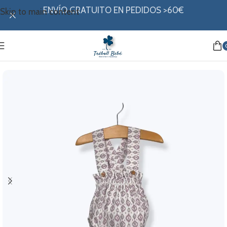
ENVÍO GRATUITO EN PEDIDOS >60€
Skip to main content
Inicio
/
Mi ropita
/
Colección verano
/
Ranitas y petos