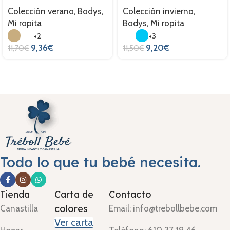
Colección verano
,
Bodys
,
Colección invierno
,
Mi ropita
Bodys
,
Mi ropita
+2
+3
9,36
€
9,20
€
11,70
€
11,50
€
Todo lo que tu bebé necesita.
Tienda
Carta de
Contacto
colores
Canastilla
Email: info@trebollbebe.com
Ver carta