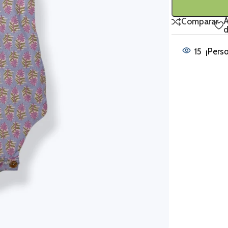
A
Comparar
d
15
¡Pers