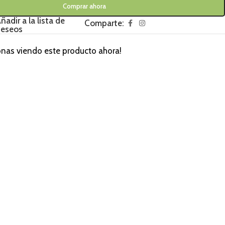
Comprar ahora
ñadir a la lista de
Comparte:
eseos
onas viendo este producto ahora!