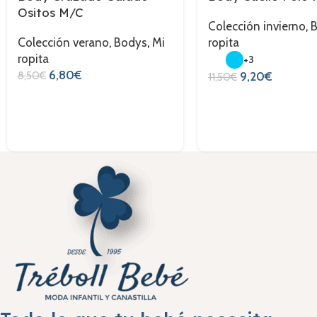
Ositos M/C
Colección invierno
,
Colección verano
,
Bodys
,
Mi
ropita
ropita
+3
6,80
€
8,50
€
9,20
€
11,50
€