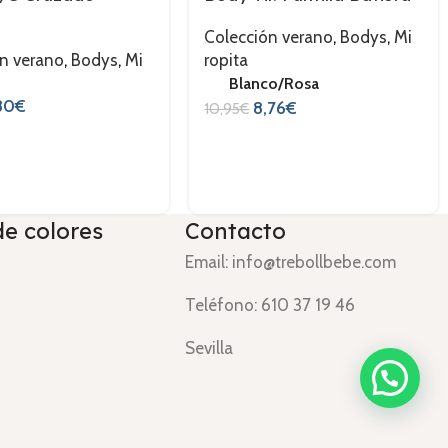
Colección verano
,
Bodys
,
Mi
n verano
,
Bodys
,
Mi
ropita
Blanco/Rosa
80
€
8,76
€
10,95
€
de colores
Contacto
Email: info@trebollbebe.com
Teléfono: 610 37 19 46
Sevilla