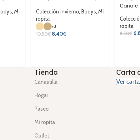
Canale
Bodys
,
Mi
Colección invierno
,
Bodys
,
Mi
ropita
Colecció
ropita
+3
6,
8,50
€
8,40
€
10,50
€
Tienda
Carta 
Ver carta
Canastilla
Hogar
Paseo
Mi ropita
Outlet