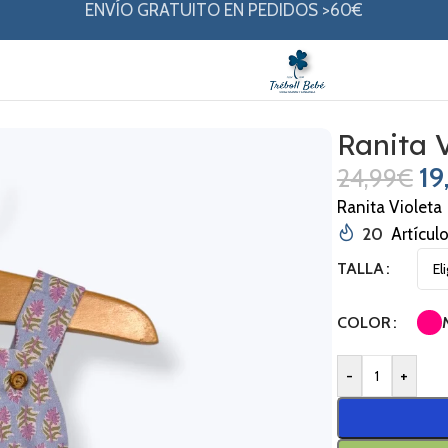
ENVÍO GRATUITO EN PEDIDOS >60€
leta
Ranita 
19
24,99
€
Ranita Violeta
20
Artícul
TALLA
COLOR
-
+