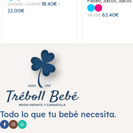
Paseo
,
Sacos
,
Sacos
18,40
€
-
23,00
€
-
27,50
€
22,00
€
63,40
€
79,25
€
Todo lo que tu bebé necesita.