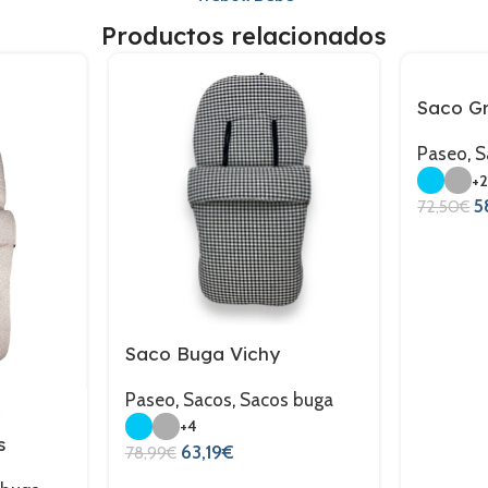
Productos relacionados
Saco Gr
Paseo
,
S
+
5
72,50
€
Saco Buga Vichy
Paseo
,
Sacos
,
Sacos buga
+4
s
63,19
€
78,99
€