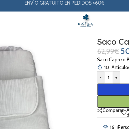
ENVÍO GRATUITO EN PEDIDOS >60€
Saco C
50
62,99
€
Saco Capazo 
10
Artículo
-
+
A
Comparar
d
16
¡Pers