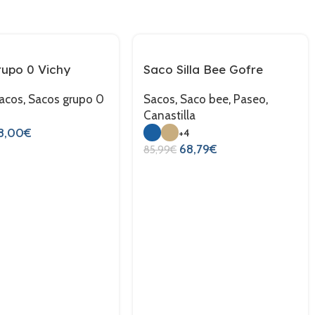
upo 0 Vichy
Saco Silla Bee Gofre
acos
,
Sacos grupo 0
Sacos
,
Saco bee
,
Paseo
,
Canastilla
2
8,00
€
+4
68,79
€
85,99
€