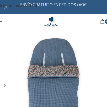
ENVÍO GRATUITO EN PEDIDOS >60€
Skip to main content
Inicio
/
Paseo
/
Sacos
/
Sacos buga