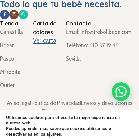
Todo lo que tu bebé necesita.
Tienda
Carta de
Contacto
colores
Canastilla
Email: info@trebollbebe.com
Ver carta
Hogar
Teléfono: 610 37 19 46
Paseo
Sevilla
Mi ropita
Outlet
Aviso legal
Política de Privacidad
Envíos y devoluciones
Términos y condiciones
Utilizamos cookies para ofrecerte la mejor experiencia en
©Treboll Bebé ™
2024.
nuestra web.
Puedes aprender más sobre qué cookies utilizamos o
desactivarlas en los
ajustes
.