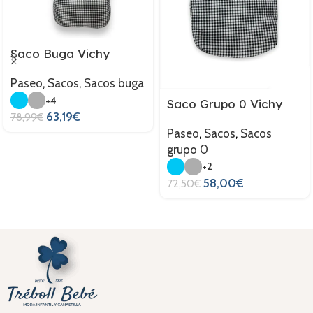
Saco Buga Vichy
Paseo
,
Sacos
,
Sacos buga
+4
Saco Grupo 0 Vichy
63,19
€
78,99
€
Paseo
,
Sacos
,
Sacos
grupo 0
+2
58,00
€
72,50
€