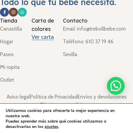
Todo lo que tu bebé necesita.
Tienda
Carta de
Contacto
colores
Canastilla
Email: info@trebollbebe.com
Ver carta
Hogar
Teléfono: 610 37 19 46
Paseo
Sevilla
Mi ropita
Outlet
Aviso legal
Política de Privacidad
Envíos y devoluciones
Términos y condiciones
Utilizamos cookies para ofrecerte la mejor experiencia en
©Treboll Bebé ™
2024.
nuestra web.
Puedes aprender más sobre qué cookies utilizamos o
desactivarlas en los
ajustes
.