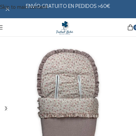
ENVÍO GRATUITO EN PEDIDOS >60€
Skip to main content
Inicio
/
Paseo
/
Sacos
/
Sacos buga