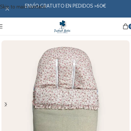
ENVÍO GRATUITO EN PEDIDOS >60€
Skip to main content
Inicio
/
Paseo
/
Sacos
/
Sacos universales