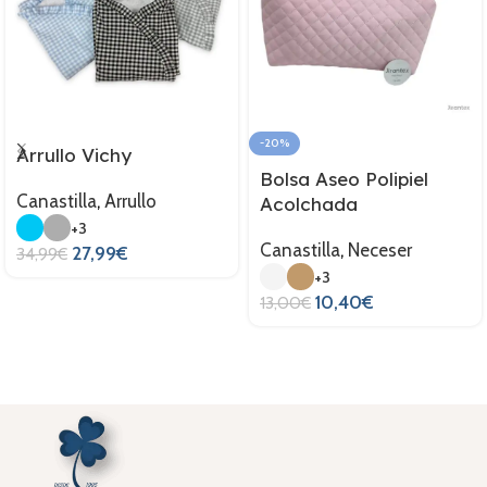
-20%
Arrullo Vichy
Bolsa Aseo Polipiel
Canastilla
,
Arrullo
Acolchada
+3
Canastilla
,
Neceser
27,99
€
34,99
€
+3
10,40
€
13,00
€