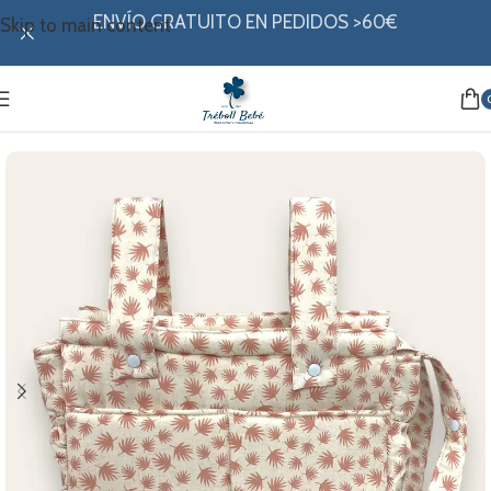
ENVÍO GRATUITO EN PEDIDOS >60€
Skip to main content
Inicio
/
Canastilla
/
Bolsos
/
Talegas