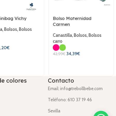
inibag Vichy
Bolso Maternidad
Carmen
la
,
Bolsos
,
Bolsos
Canastilla
,
Bolsos
,
Bolsos
carro
3
5,20
€
34,39
€
42,99
€
de colores
Contacto
Email: info@trebollbebe.com
Teléfono: 610 37 19 46
Sevilla