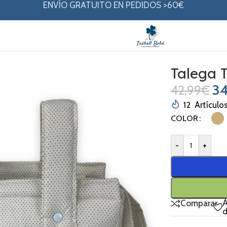
ENVÍO GRATUITO EN PEDIDOS >60€
Talega 
34
42,99
€
12
Artículo
COLOR
-
+
A
Comparar
d