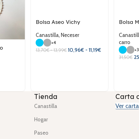
Bolsa Aseo Vichy
Bolsa M
Canastilla
,
Neceser
Canastil
carro
+4
to
10,96
€
-
11,19
€
+
13,70
€
-
13,99
€
2
31,50
€
Tienda
Carta 
Ver carta
Canastilla
Hogar
Paseo