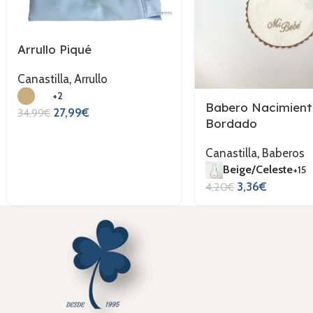
Arrullo Piqué
Canastilla
,
Arrullo
+2
Babero Nacimien
27,99
€
34,99
€
Bordado
Canastilla
,
Baberos
Beige/Celeste
+15
3,36
€
4,20
€