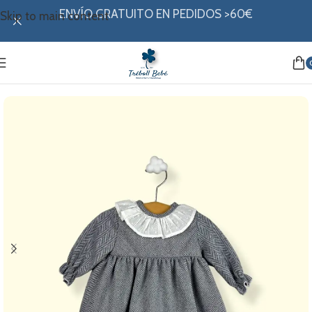
ENVÍO GRATUITO EN PEDIDOS >60€
Skip to main content
Inicio
/
Mi ropita
/
Colección invierno
/
Vestidos