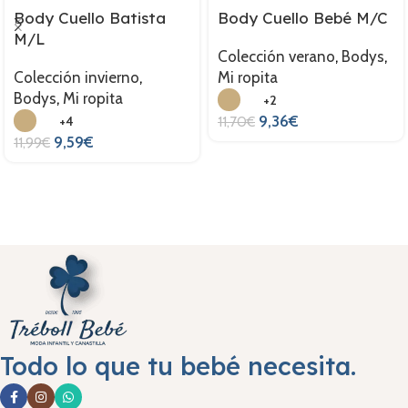
Body Cuello Batista
Body Cuello Bebé M/C
M/L
Colección verano
,
Bodys
,
Colección invierno
,
Mi ropita
Bodys
,
Mi ropita
+2
9,36
€
+4
11,70
€
9,59
€
11,99
€
Todo lo que tu bebé necesita.