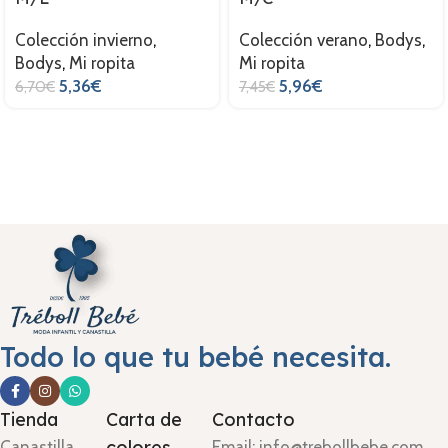
Colección invierno
,
Colección verano
,
Bodys
,
Bodys
,
Mi ropita
Mi ropita
5,36
€
5,96
€
6,70
€
7,45
€
Todo lo que tu bebé necesita.
Tienda
Carta de
Contacto
colores
Canastilla
Email: info@trebollbebe.com