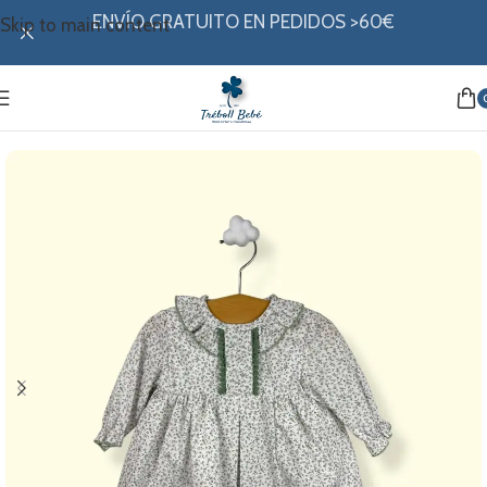
ENVÍO GRATUITO EN PEDIDOS >60€
Skip to main content
Inicio
/
Mi ropita
/
Colección invierno
/
Vestidos