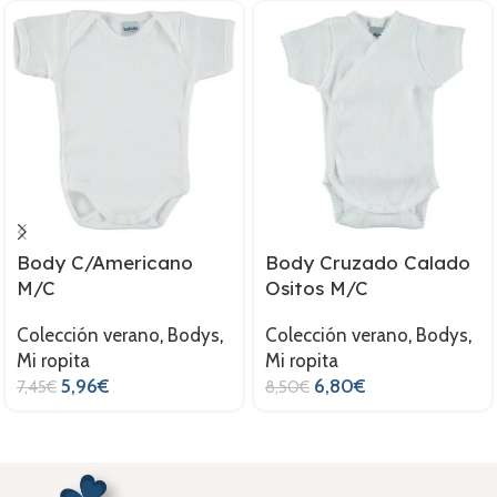
Body C/Americano
Body Cruzado Calado
M/C
Ositos M/C
Colección verano
,
Bodys
,
Colección verano
,
Bodys
,
Mi ropita
Mi ropita
5,96
€
6,80
€
7,45
€
8,50
€