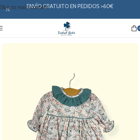
ENVÍO GRATUITO EN PEDIDOS >60€
Skip to main content
Inicio
/
Mi ropita
/
Colección invierno
/
Conjuntos