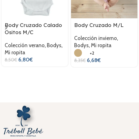
Body Cruzado Calado
Body Cruzado M/L
Ositos M/C
Colección invierno
,
Colección verano
,
Bodys
,
Bodys
,
Mi ropita
Mi ropita
+2
6,80
€
8,50
€
6,68
€
8,35
€