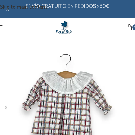
ENVÍO GRATUITO EN PEDIDOS >60€
Skip to main content
Inicio
/
Mi ropita
/
Colección invierno
/
Vestidos