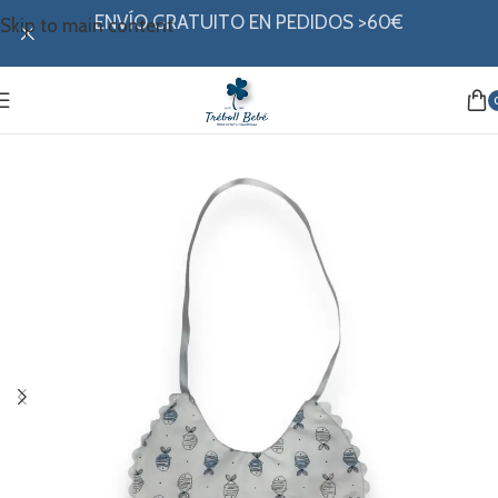
ENVÍO GRATUITO EN PEDIDOS >60€
Skip to main content
Inicio
/
Canastilla
/
Baberos