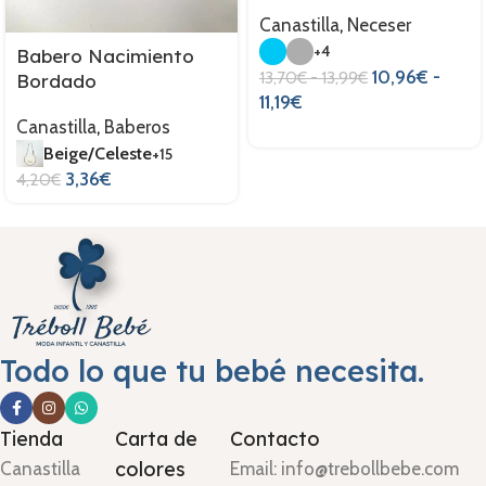
Canastilla
,
Neceser
+4
Babero Nacimiento
10,96
€
-
13,70
€
-
13,99
€
Bordado
11,19
€
Canastilla
,
Baberos
Beige/Celeste
+15
3,36
€
4,20
€
Todo lo que tu bebé necesita.
Tienda
Carta de
Contacto
colores
Canastilla
Email: info@trebollbebe.com