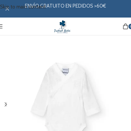
ENVÍO GRATUITO EN PEDIDOS >60€
Skip to main content
Inicio
/
Mi ropita
/
Colección invierno
/
Bodys