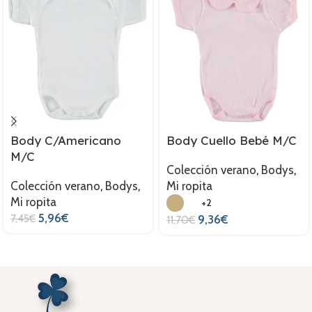
Body C/Americano
Body Cuello Bebé M/C
M/C
Colección verano
,
Bodys
,
Colección verano
,
Bodys
,
Mi ropita
Mi ropita
+2
5,96
€
7,45
€
9,36
€
11,70
€