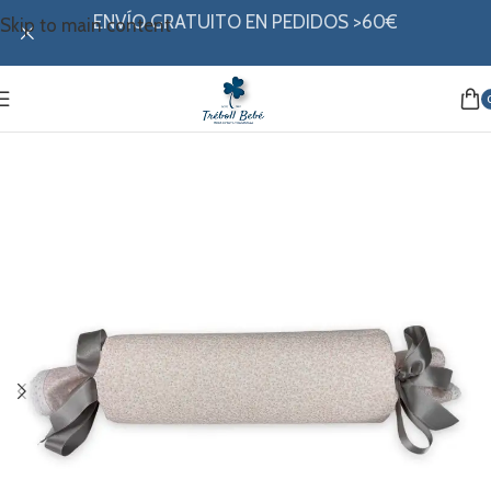
ENVÍO GRATUITO EN PEDIDOS >60€
Skip to main content
Inicio
/
Hogar
/
Caramelos anti vuelcos