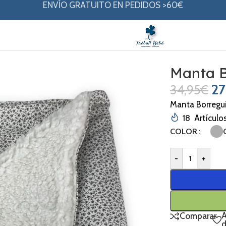
ENVÍO GRATUITO EN PEDIDOS >60€
Manta B
27
34,95
€
Manta Borregui
18
Artículo
COLOR
-
+
A
Comparar
d