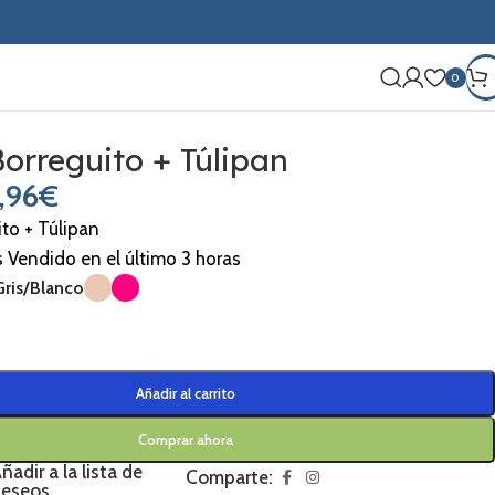
0
orreguito + Túlipan
,96
€
to + Túlipan
s Vendido en el último 3 horas
Gris/Blanco
Añadir al carrito
Comprar ahora
ñadir a la lista de
Comparte:
eseos