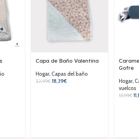
s
Capa de Baño Valentina
Caramel
Gofre
ño
Hogar
,
Capas del baño
18,39
€
Hogar
,
C
22,99
€
vuelcos
11,
13,99
€