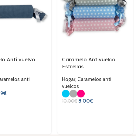
o Anti vuelvo
Caramelo Antivuelco
Estrellas
aramelos anti
Hogar
,
Caramelos anti
vuelcos
19
€
8,00
€
10,00
€