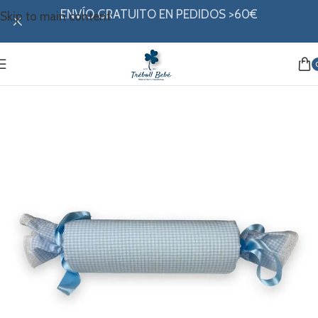
ENVÍO GRATUITO EN PEDIDOS >60€
Skip to main content
Inicio
/
Hogar
/
Caramelos anti vuelcos