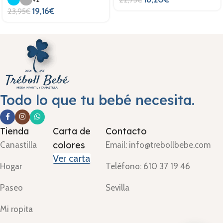
19,16
€
23,95
€
Todo lo que tu bebé necesita.
Tienda
Carta de
Contacto
colores
Canastilla
Email: info@trebollbebe.com
Ver carta
Hogar
Teléfono: 610 37 19 46
Paseo
Sevilla
Mi ropita