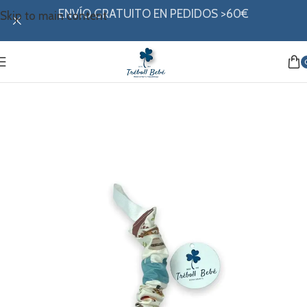
ENVÍO GRATUITO EN PEDIDOS >60€
Skip to main content
Inicio
/
Canastilla
/
Porta biberón y chupete