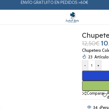
ENVÍO GRATUITO EN PEDIDOS >60€
ina
Chupete
10
12,50
€
Chupetero Col
23
Artículo
-
+
A
Comparar
d
34
¡Pers