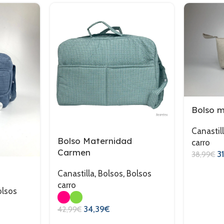
Bolso m
Canastil
Bolso Maternidad
carro
Carmen
31
38,99
€
Canastilla
,
Bolsos
,
Bolsos
carro
olsos
34,39
€
42,99
€