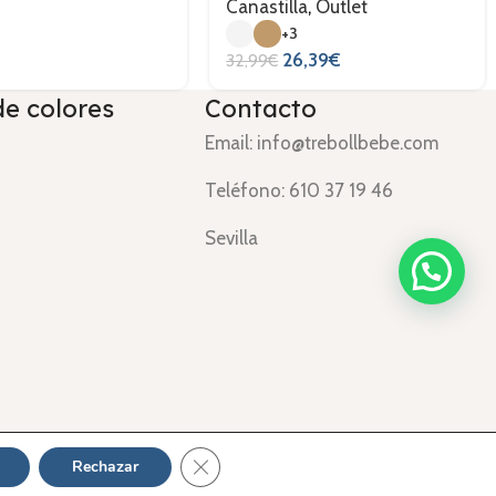
Canastilla
,
Outlet
+3
26,39
€
32,99
€
de colores
Contacto
Email: info@trebollbebe.com
Teléfono: 610 37 19 46
Sevilla
ndiciones
Cerrar el banner de cookies RGPD
Rechazar