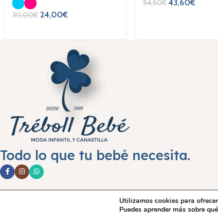
43,60
€
54,50
€
24,00
€
30,00
€
Todo lo que tu bebé necesita.
Aviso leg
Utilizamos cookies para ofrecer
Puedes aprender más sobre qué 
©Treboll Bebé ™
2024.