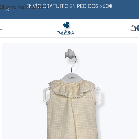
ENVÍO GRATUITO EN PEDIDOS >60€
Skip to main content
Inicio
/
Mi ropita
/
Colección verano
/
Conjuntos