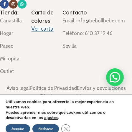
Tienda
Carta de
Contacto
colores
Canastilla
Email: info@trebollbebe.com
Ver carta
Hogar
Teléfono: 610 37 19 46
Paseo
Sevilla
Mi ropita
Outlet
Aviso legal
Política de Privacidad
Envíos y devoluciones
Términos y condiciones
Utilizamos cookies para ofrecerte la mejor experiencia en
©Treboll Bebé ™
2024.
nuestra web.
Puedes aprender más sobre qué cookies utilizamos o
desactivarlas en los
ajustes
.
Cerrar el banner de cookies RGPD
Aceptar
Rechazar