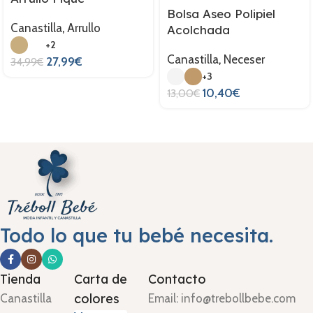
Bolsa Aseo Polipiel
Canastilla
,
Arrullo
Acolchada
+2
Canastilla
,
Neceser
27,99
€
34,99
€
+3
10,40
€
13,00
€
Todo lo que tu bebé necesita.
Tienda
Carta de
Contacto
colores
Canastilla
Email: info@trebollbebe.com