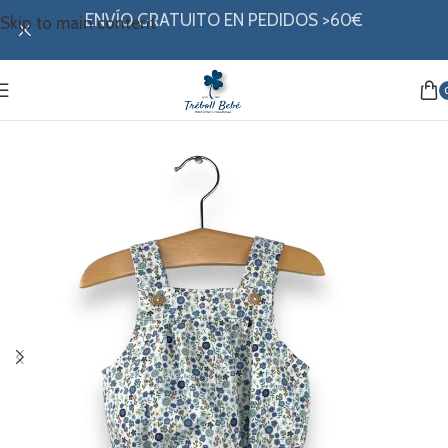
ENVÍO GRATUITO EN PEDIDOS >60€
Skip to main content
Inicio
/
Mi ropita
/
Colección invierno
/
Ranita y Petos