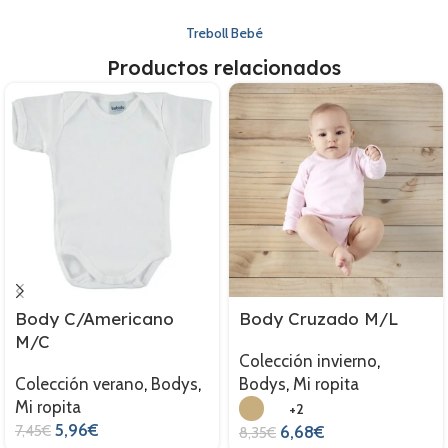
Treboll Bebé
Productos relacionados
Body C/Americano
Body Cruzado M/L
M/C
Colección invierno
,
Colección verano
,
Bodys
,
Bodys
,
Mi ropita
Mi ropita
+2
5,96
€
7,45
€
6,68
€
8,35
€