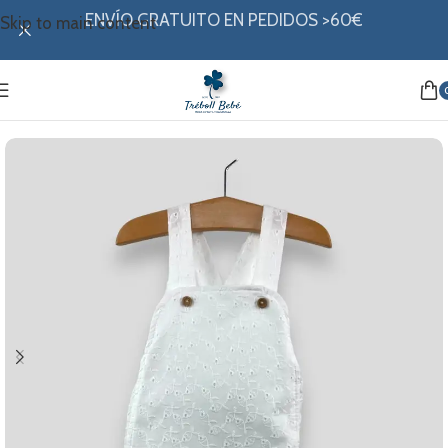
ENVÍO GRATUITO EN PEDIDOS >60€
Skip to main content
Inicio
/
Mi ropita
/
Colección verano
/
Ranitas y petos