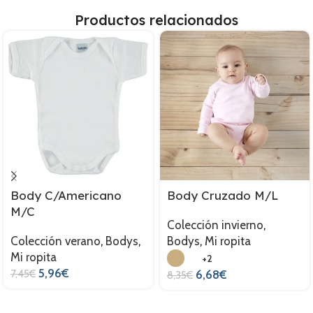
Productos relacionados
Body C/Americano
Body Cruzado M/L
M/C
Colección invierno
,
Colección verano
,
Bodys
,
Bodys
,
Mi ropita
Mi ropita
+2
5,96
€
7,45
€
6,68
€
8,35
€