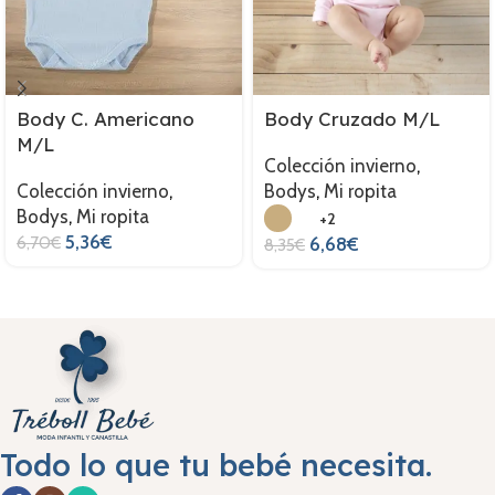
Body C. Americano
Body Cruzado M/L
M/L
Colección invierno
,
Colección invierno
,
Bodys
,
Mi ropita
Bodys
,
Mi ropita
+2
5,36
€
6,70
€
6,68
€
8,35
€
Todo lo que tu bebé necesita.