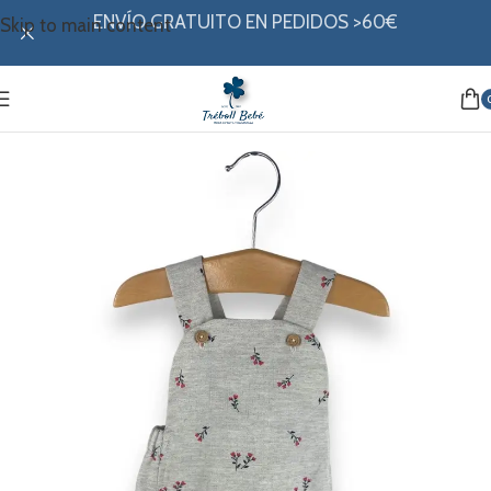
ENVÍO GRATUITO EN PEDIDOS >60€
Skip to main content
Inicio
/
Mi ropita
/
Colección invierno
/
Ranita y Petos