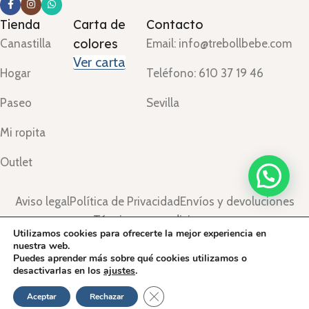
Tienda
Carta de
Contacto
colores
Canastilla
Email: info@trebollbebe.com
Ver carta
Hogar
Teléfono: 610 37 19 46
Paseo
Sevilla
Mi ropita
Outlet
Aviso legal
Política de Privacidad
Envíos y devoluciones
Términos y condiciones
Utilizamos cookies para ofrecerte la mejor experiencia en
©Treboll Bebé ™
2024.
nuestra web.
Puedes aprender más sobre qué cookies utilizamos o
desactivarlas en los
ajustes
.
Cerrar el banner de cookies RGPD
Aceptar
Rechazar