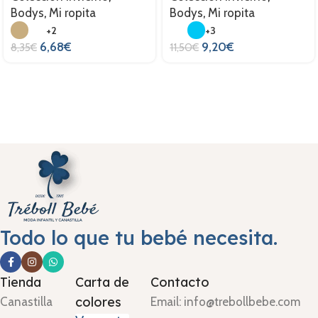
Bodys
,
Mi ropita
Bodys
,
Mi ropita
+2
+3
6,68
€
9,20
€
8,35
€
11,50
€
Todo lo que tu bebé necesita.
Tienda
Carta de
Contacto
colores
Canastilla
Email: info@trebollbebe.com