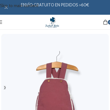
ENVÍO GRATUITO EN PEDIDOS >60€
Skip to main content
Inicio
/
Mi ropita
/
Colección verano
/
Ranitas y petos