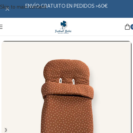
ENVÍO GRATUITO EN PEDIDOS >60€
Skip to main content
Inicio
/
Paseo
/
Sacos
/
Saco bee