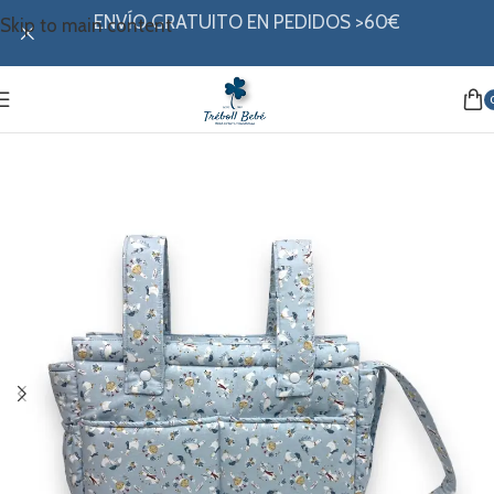
ENVÍO GRATUITO EN PEDIDOS >60€
Skip to main content
Inicio
/
Canastilla
/
Bolsos
/
Talegas