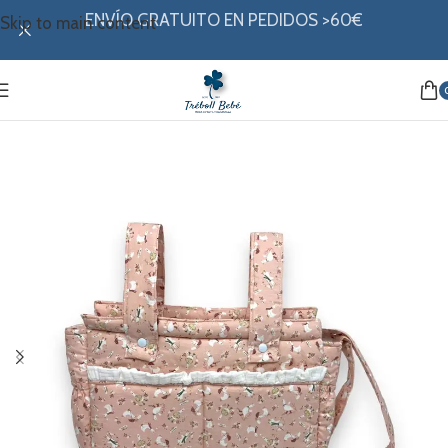
ENVÍO GRATUITO EN PEDIDOS >60€
Skip to main content
Inicio
/
Canastilla
/
Bolsos
/
Talegas