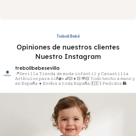
Treboll Bebé
Opiniones de nuestros clientes
Nuestro Instagram
trebollbebesevilla
📍𝚂𝚎𝚟𝚒𝚕𝚕𝚊
𝚃𝚒𝚎𝚗𝚍𝚊 𝚍𝚎 𝚖𝚘𝚍𝚊 𝚒𝚗𝚏𝚊𝚗𝚝𝚒𝚕 𝚢 𝙲𝚊𝚗𝚊𝚜𝚝𝚒𝚕𝚕𝚊
𝙰𝚛𝚝í𝚌𝚞𝚕𝚘𝚜 𝚙𝚊𝚛𝚊 𝚗𝚒ñ@𝚜 👶🏻👧🏻
🤲🏻 𝚃𝚘𝚍𝚘 𝚑𝚎𝚌𝚑𝚘 𝚊 𝚖𝚊𝚗𝚘 𝚢
𝚎𝚗 𝙴𝚜𝚙𝚊ñ𝚊
✈️ 𝙴𝚗𝚟í𝚘𝚜 𝚊 𝚝𝚘𝚍𝚊 𝙴𝚜𝚙𝚊ñ𝚊 🇪🇸
⤵️ 𝙿𝚎𝚍𝚒𝚍𝚘𝚜 🛍