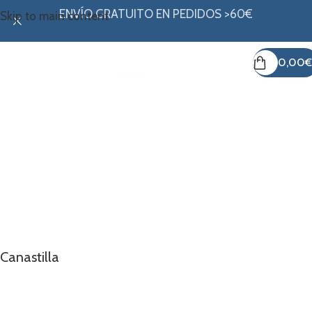
ENVÍO GRATUITO EN PEDIDOS >60€
Skip to main content
0,00
€
Todo lo que tu bebé necesita
desde el primer día
Explora nuestra colección de canastilla, llena de productos
esenciales para su llegada.
Canastilla