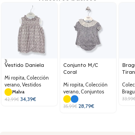
Vestido Daniela
Conjunto M/C
Brag
Coral
Tiran
Mi ropita
,
Colección
verano
,
Vestidos
Mi ropita
,
Colección
Colec
verano
,
Conjuntos
Bragu
Malva
33,99
34,39
€
42,99
€
28,79
€
35,99
€