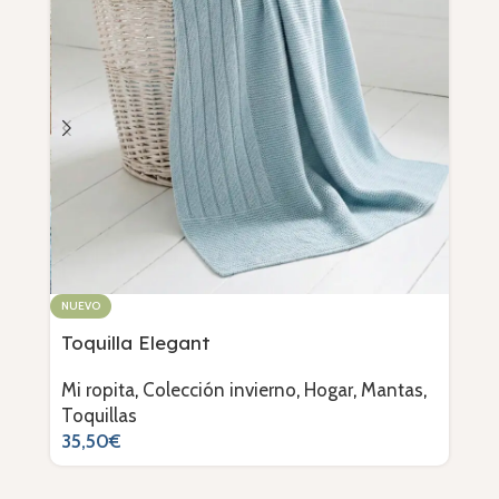
NUEVO
NUE
Toquilla Elegant
Toq
Mi ropita
,
Colección invierno
,
Hogar
,
Mantas
,
Mi 
Toquillas
Toq
35,50
€
32,