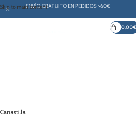
ENVÍO GRATUITO EN PEDIDOS >60€
Skip to main content
0,00
€
Todo lo que tu bebé necesita
desde el primer día
Explora nuestra colección de canastilla, llena de productos
esenciales para su llegada.
Canastilla