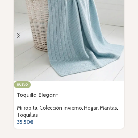
NUEVO
NUE
Toquilla Elegant
Toq
Mi ropita
,
Colección invierno
,
Hogar
,
Mantas
,
Mi 
Toquillas
Toq
35,50
€
32,