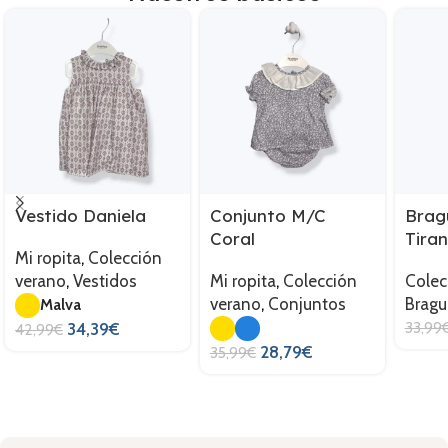
Vestido Daniela
Conjunto M/C
Brag
Coral
Tiran
Mi ropita
,
Colección
verano
,
Vestidos
Mi ropita
,
Colección
Colec
verano
,
Conjuntos
Bragu
Malva
33,99
34,39
€
42,99
€
28,79
€
35,99
€