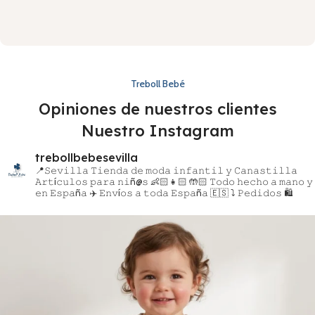
Treboll Bebé
Opiniones de nuestros clientes
Nuestro Instagram
trebollbebesevilla
📍𝚂𝚎𝚟𝚒𝚕𝚕𝚊
𝚃𝚒𝚎𝚗𝚍𝚊 𝚍𝚎 𝚖𝚘𝚍𝚊 𝚒𝚗𝚏𝚊𝚗𝚝𝚒𝚕 𝚢 𝙲𝚊𝚗𝚊𝚜𝚝𝚒𝚕𝚕𝚊
𝙰𝚛𝚝í𝚌𝚞𝚕𝚘𝚜 𝚙𝚊𝚛𝚊 𝚗𝚒ñ@𝚜 👶🏻👧🏻
🤲🏻 𝚃𝚘𝚍𝚘 𝚑𝚎𝚌𝚑𝚘 𝚊 𝚖𝚊𝚗𝚘 𝚢
𝚎𝚗 𝙴𝚜𝚙𝚊ñ𝚊
✈️ 𝙴𝚗𝚟í𝚘𝚜 𝚊 𝚝𝚘𝚍𝚊 𝙴𝚜𝚙𝚊ñ𝚊 🇪🇸
⤵️ 𝙿𝚎𝚍𝚒𝚍𝚘𝚜 🛍